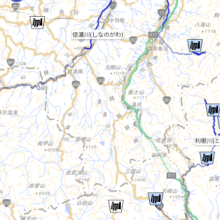
信濃川(しなのがわ)
利根川(