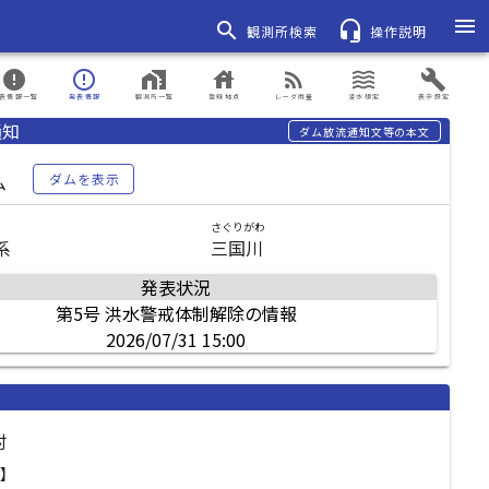
menu
search
headset_mic
観測所検索
操作説明
error
error_outline
home_work
house
rss_feed
waves
build
表情報一覧
発表情報
観測所一覧
登録地点
レーダ雨量
浸水想定
表示設定
通知
ダム放流通知文等の本文
ム
ダムを表示
さぐりがわ
系
三国川
発表状況
第5号 洪水警戒体制解除の情報
2026/07/31 15:00
村
県】