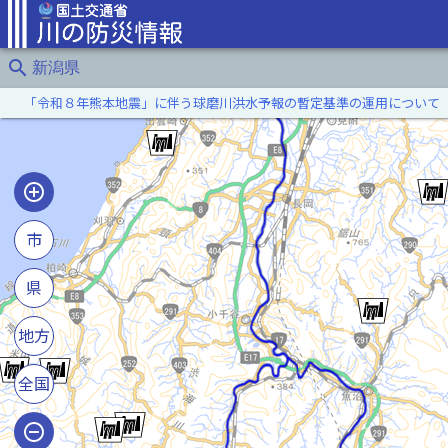
search
新潟県
「令和８年熊本地震」に伴う球磨川洪水予報の暫定基準の運用について
市
県
地方
全国