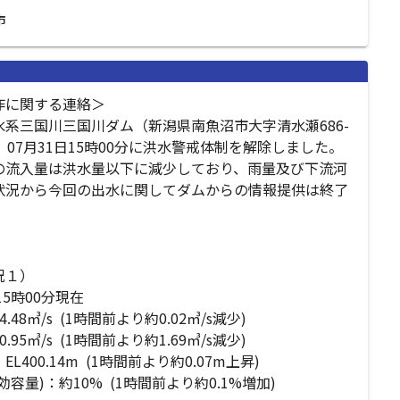
市
に関する連絡＞

水系三国川三国川ダム（新潟県南魚沼市大字清水瀬686-
、07月31日15時00分に洪水警戒体制を解除しました。

の流入量は洪水量以下に減少しており、雨量及び下流河
状況から今回の出水に関してダムからの情報提供は終了
１）

5時00分現在

48㎥/s  (1時間前より約0.02㎥/s減少)

95㎥/s  (1時間前より約1.69㎥/s減少)

L400.14m  (1時間前より約0.07m上昇)

容量)：約10%  (1時間前より約0.1%増加)
