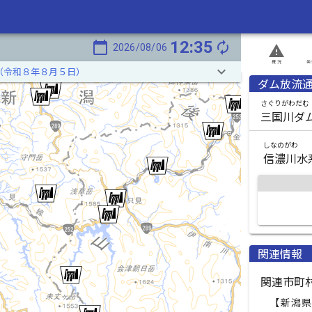
12:35
calendar_today
autorenew
2026/08/06
report_problem
概況
発
keyboard_arrow_down
（令和８年８月５日）
ダム放流
さぐりがわだむ
三国川ダ
しなのがわ
信濃川水
関連情報
関連市町
【新潟