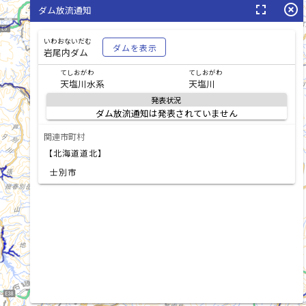
fullscreen
highlight_off
ダム放流通知
石狩川(いしかりがわ)
いわおないだむ
ダムを表示
岩尾内ダム
てしおがわ
てしおがわ
天塩川水系
天塩川
発表状況
ダム放流通知は発表されていません
関連市町村
十勝川(とかちがわ)
【北海道道北】
士別市
list_alt