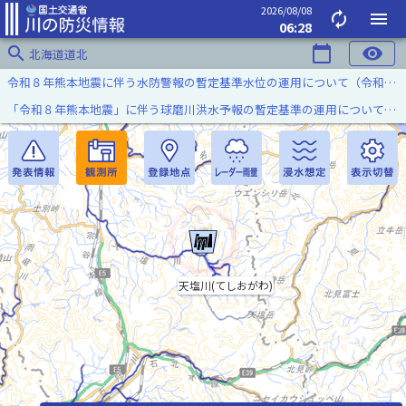
2026/08/08
autorenew
menu
06:28
search
calendar_today
visibility
北海道道北
令和８年熊本地震に伴う水防警報の暫定基準水位の運用について（令和８年８月７日）
「令和８年熊本地震」に伴う球磨川洪水予報の暫定基準の運用について（令和８年８月５日）
天塩川(てしおがわ)