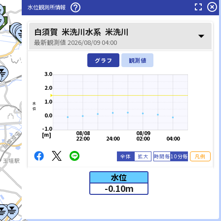
fullscreen
highlight_off
help_outline
水位観測所情報
白須賀
米洗川水系
米洗川
arrow_drop_down
最新観測値 2026/08/09 04:00
鈴鹿川(すずかがわ)
グラフ
観測値
3.0
2.0
1.0
水位
0.0
-1.0
08/08
08/09
[m]
22:00
24:00
02:00
04:00
全体
拡大
時間毎
10分毎
凡例
水位
-0.10
m
list_alt