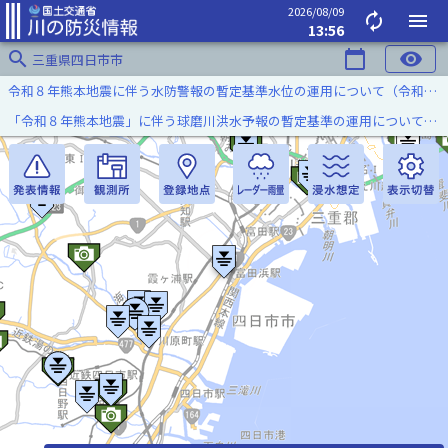
2026/08/09
autorenew
menu
13:56
search
calendar_today
visibility
三重県四日市市
令和８年熊本地震に伴う水防警報の暫定基準水位の運用について（令和８年８月７日）
「令和８年熊本地震」に伴う球磨川洪水予報の暫定基準の運用について（令和８年８月５日）