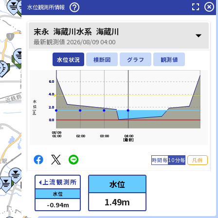
fullscreen
highlight_off
help_outline
水位観測所情報
末永
海蔵川水系
海蔵川
arrow_drop_down
最新観測値 2026/08/09 04:00
鈴鹿川(すずかがわ)
水位状況
横断図
グラフ
観測値
6.0
6.0
4.0
4.0
水位[m]
2.0
2.0
0.0
0.0
08/09
01:00
02:00
03:00
04:00
[最新]
時間毎
10分毎
凡例
arrow_left
上流観測所
水位
水位
1.49
m
list_alt
-0.94
m