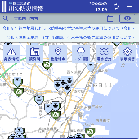
2026/08/09
autorenew
menu
13:09
search
calendar_today
visibility
三重県四日市市
令和８年熊本地震に伴う水防警報の暫定基準水位の運用について（令和８年８月７日）
「令和８年熊本地震」に伴う球磨川洪水予報の暫定基準の運用について（令和８年８月５日）