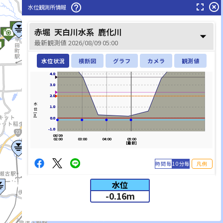
fullscreen
highlight_off
help_outline
水位観測所情報
鈴鹿川(すずかがわ)
赤堀
天白川水系
鹿化川
arrow_drop_down
最新観測値 2026/08/09 05:00
水位状況
横断図
グラフ
カメラ
観測値
4.0
4.0
3.0
3.0
2.0
2.0
水位[m]
1.0
1.0
0.0
0.0
-1.0
-1.0
08/09
02:00
03:00
04:00
05:00
[最新]
時間毎
10分毎
凡例
水位
-0.16
m
list_alt