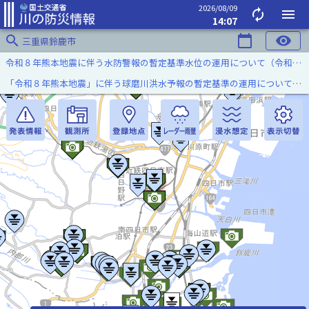
2026/08/09
autorenew
menu
14:07
search
calendar_today
visibility
三重県鈴鹿市
令和８年熊本地震に伴う水防警報の暫定基準水位の運用について（令和８年８月７日）
「令和８年熊本地震」に伴う球磨川洪水予報の暫定基準の運用について（令和８年８月５日）