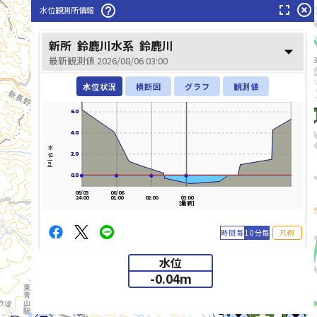
fullscreen
highlight_off
help_outline
水位観測所情報
新所
鈴鹿川水系
鈴鹿川
arrow_drop_down
最新観測値 2026/08/06 03:00
水位状況
横断図
グラフ
観測値
6.0
6.0
4.0
4.0
水位[m]
2.0
2.0
0.0
0.0
08/05
08/06
24:00
01:00
02:00
03:00
[最新]
時間毎
10分毎
凡例
水位
-0.04
m
list_alt