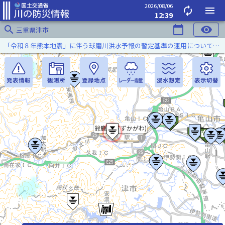
2026/08/06
autorenew
menu
12:39
search
calendar_today
visibility
三重県津市
「令和８年熊本地震」に伴う球磨川洪水予報の暫定基準の運用について（令和８年８月５日）
鈴鹿川(すずかがわ)