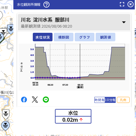
fullscreen
highlight_off
help_outline
水位観測所情報
木津川(きづがわ)
川北
淀川水系
服部川
arrow_drop_down
最新観測値 2026/08/06 08:20
水位状況
横断図
グラフ
観測値
5.0
5.0
4.0
4.0
3.0
3.0
水位[m]
2.0
2.0
雲出川(く
1.0
1.0
0.0
0.0
08/06
05:20
06:20
07:20
08:20
[最新]
張川(なばりがわ)
時間毎
10分毎
凡例
水位
0.02
m
arrow_upward
list_alt