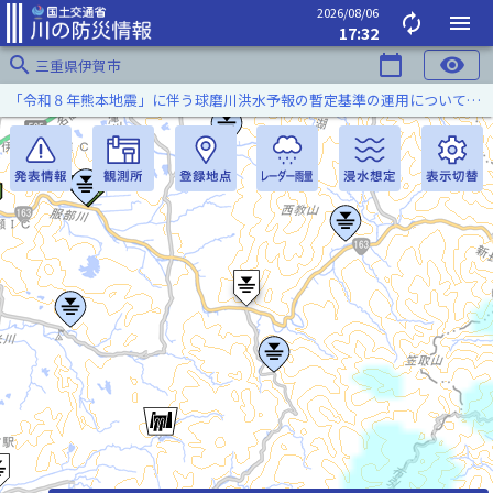
2026/08/06
autorenew
menu
17:32
search
calendar_today
visibility
三重県伊賀市
「令和８年熊本地震」に伴う球磨川洪水予報の暫定基準の運用について（令和８年８月５日）