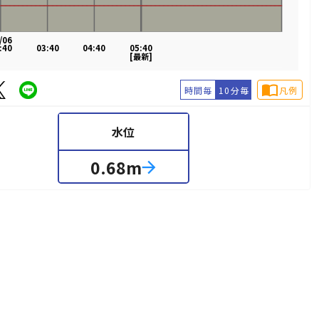
/06
:40
03:40
04:40
05:40
[最新]
import_contacts
時間毎
10分毎
凡例
水位
0.68
m
arrow_forward