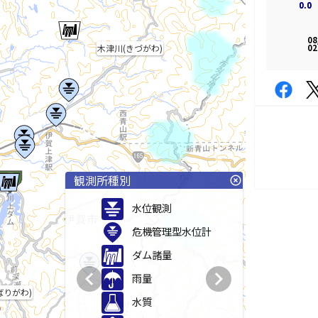
0.0
0.0
08
02
木津川(きづがわ)
観測所種別
highlight_off
水位観測
危機管理型水位計
ダム諸量
chevron_left
chevron_right
雨量
ばりがわ)
水質