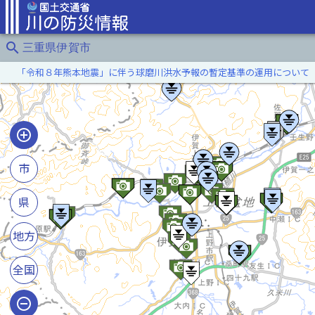
search
三重県伊賀市
「令和８年熊本地震」に伴う球磨川洪水予報の暫定基準の運用について
市
県
地方
全国