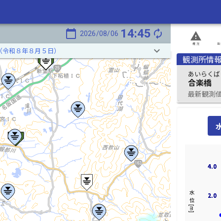
14:45
calendar_today
autorenew
2026/08/06
report_problem
概況
発
keyboard_arrow_down
（令和８年８月５日）
観測所情
あいらくば
合楽橋
最新観測値 2
4.0
4.0
水位[m]
2.0
2.0