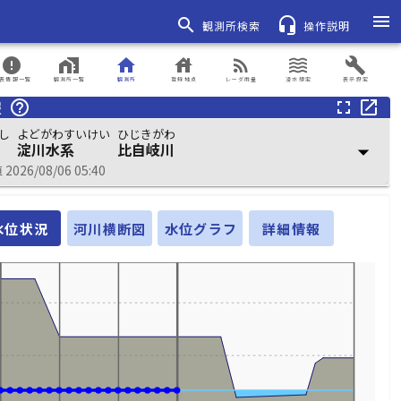
menu
search
headset_mic
観測所検索
操作説明
error
home_work
home
house
rss_feed
waves
build
表情報一覧
観測所一覧
観測所
登録地点
レーダ雨量
浸水想定
表示設定
報
help_outline
fullscreen
open_in_new
し
よどがわすいけい
ひじきがわ
淀川水系
比自岐川
arrow_drop_down
026/08/06 05:40
水位状況
河川横断図
水位グラフ
詳細情報