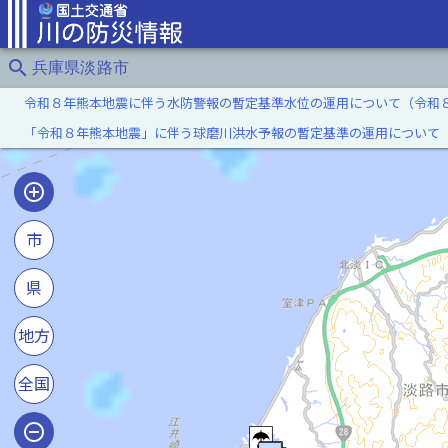
search
兵庫県淡路市
令和８年熊本地震に伴う水防警報の暫定基準水位の運用について（令和
「令和８年熊本地震」に伴う球磨川洪水予報の暫定基準の運用について
市
県
地方
全国