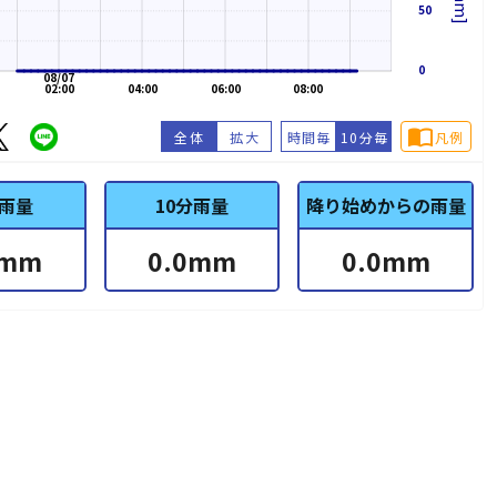
50
0
08/07
02:00
04:00
06:00
08:00
import_contacts
全体
拡大
時間毎
10分毎
凡例
雨量
10分雨量
降り始めからの雨量
mm
0.0
mm
0.0
mm