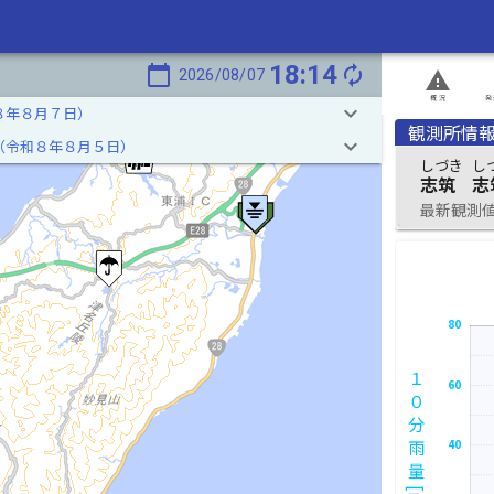
18:14
calendar_today
autorenew
2026/08/07
report_problem
概況
発
keyboard_arrow_down
８年８月７日）
観測所情
keyboard_arrow_down
（令和８年８月５日）
しづき
し
志筑
志
最新観測値 2
80
１０分雨量[mm]
60
40