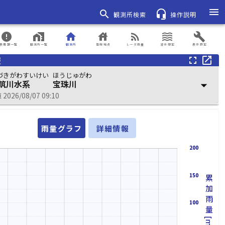
menu
search
headset_mic
観測所検索
操作説明
error
home_work
home
house
rss_feed
waves
build
表情報一覧
観測所一覧
観測所
登録地点
レーダ雨量
浸水想定
表示設定
報
fullscreen
open_in_new
づきがわすいけい
ほうじゅがわ
筑川水系
宝珠川
arrow_drop_down
026/08/07 09:10
雨量グラフ
詳細情報
200
150
累加雨量[mm]
100