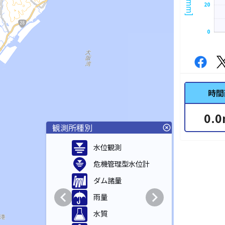
20
0
時間
0.0
観測所種別
highlight_off
水位観測
危機管理型水位計
ダム諸量
chevron_left
chevron_right
雨量
水質