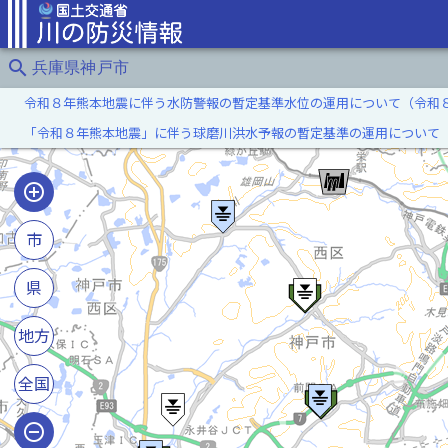
search
兵庫県神戸市
令和８年熊本地震に伴う水防警報の暫定基準水位の運用について（令和
「令和８年熊本地震」に伴う球磨川洪水予報の暫定基準の運用について
市
県
地方
全国