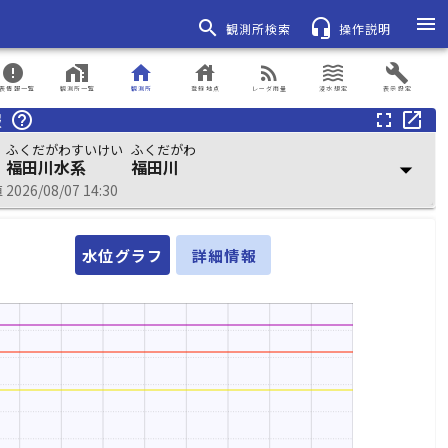
menu
search
headset_mic
観測所検索
操作説明
error
home_work
home
house
rss_feed
waves
build
表情報一覧
観測所一覧
観測所
登録地点
レーダ雨量
浸水想定
表示設定
報
help_outline
fullscreen
open_in_new
ふくだがわすいけい
ふくだがわ
福田川水系
福田川
arrow_drop_down
026/08/07 14:30
水位グラフ
詳細情報