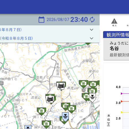
23:40
calendar_today
autorenew
2026/08/07
report_problem
概況
発
keyboard_arrow_down
８年８月７日）
観測所情
keyboard_arrow_down
（令和８年８月５日）
みょうだに
名谷
最新観測値 2
4.0
3.0
水位[m]
2.0