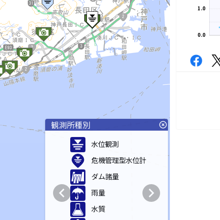
1.0
0.0
観測所種別
highlight_off
水位観測
危機管理型水位計
ダム諸量
chevron_left
chevron_right
雨量
水質