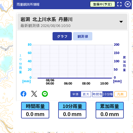
fullscreen
highlight_off
雨量観測所情報
整備中(予定)
岩洞
北上川水系
丹藤川
arrow_drop_down
最新観測値 2026/08/06 10:50
グラフ
観測値
80
200
60
150
１０分雨量
累加雨量
40
100
20
50
0
0
08/06
[mm]
[mm]
04:00
06:00
08:00
10:00
全体
拡大
時間毎
10分毎
凡例
時間雨量
10分雨量
累加雨量
0.0 mm
0.0 mm
0.0 mm
list_alt