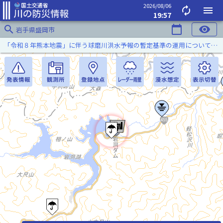
2026/08/06
autorenew
menu
19:57
search
calendar_today
visibility
岩手県盛岡市
「令和８年熊本地震」に伴う球磨川洪水予報の暫定基準の運用について（令和８年８月５日）