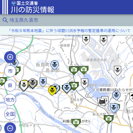
search
埼玉県久喜市
「令和８年熊本地震」に伴う球磨川洪水予報の暫定基準の運用について
市
県
渡良瀬川(わたらせが
地方
全国
利根川(とねがわ)