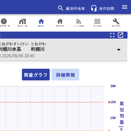
menu
search
headset_mic
観測所検索
操作説明
error
home_work
home
house
rss_feed
waves
build
表情報一覧
観測所一覧
観測所
登録地点
レーダ雨量
浸水想定
表示設定
報
fullscreen
open_in_new
とねがわすいけい
とねがわ
利根川水系
利根川
arrow_drop_down
026/08/06 20:40
雨量グラフ
詳細情報
200
150
累加雨量[mm]
100