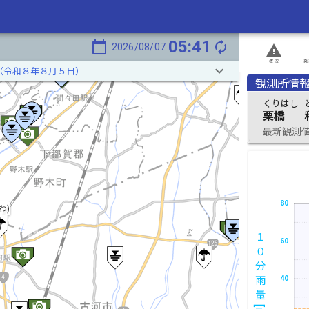
05:41
calendar_today
autorenew
2026/08/07
report_problem
概況
発
keyboard_arrow_down
（令和８年８月５日）
観測所情
くりはし
栗橋
最新観測値 2
80
わ)
１０分雨量[mm]
60
40