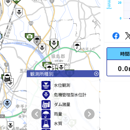
20
0
時間
江戸川(えどがわ)
0.0
観測所種別
highlight_off
水位観測
危機管理型水位計
ダム諸量
chevron_left
chevron_right
雨量
水質