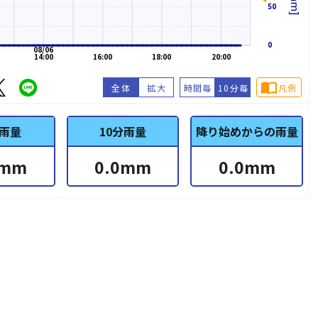
50
0
08/06
14:00
16:00
18:00
20:00
import_contacts
全体
拡大
時間毎
10分毎
凡例
雨量
10分雨量
降り始めからの雨量
mm
0.0
mm
0.0
mm