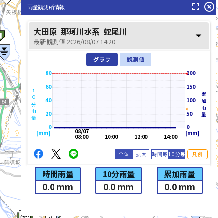
fullscreen
highlight_off
雨量観測所情報
大田原
那珂川水系
蛇尾川
arrow_drop_down
最新観測値 2026/08/07 14:20
グラフ
観測値
80
200
60
150
１０分雨量
累加雨量
40
100
20
50
0
0
08/07
[mm]
[mm]
08:00
10:00
12:00
14:00
全体
拡大
時間毎
10分毎
凡例
時間雨量
10分雨量
累加雨量
0.0 mm
0.0 mm
0.0 mm
list_alt