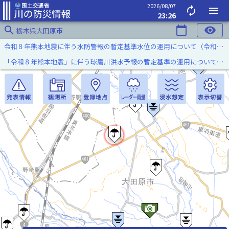
2026/08/07
autorenew
menu
23:26
search
calendar_today
visibility
栃木県大田原市
令和８年熊本地震に伴う水防警報の暫定基準水位の運用について（令和８年８月７日）
「令和８年熊本地震」に伴う球磨川洪水予報の暫定基準の運用について（令和８年８月５日）