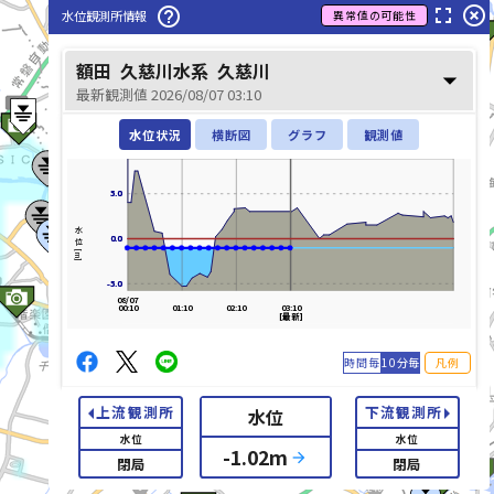
fullscreen
highlight_off
help_outline
水位観測所情報
異常値の可能性
額田
久慈川水系
久慈川
arrow_drop_down
最新観測値 2026/08/07 03:10
水位状況
横断図
グラフ
観測値
5.0
5.0
水位[m]
0.0
0.0
-5.0
-5.0
08/07
00:10
01:10
02:10
03:10
那珂川(なかがわ)
[最新]
時間毎
10分毎
凡例
arrow_left
arrow_right
上流観測所
下流観測所
水位
水位
水位
-1.02
m
arrow_forward
list_alt
閉局
閉局