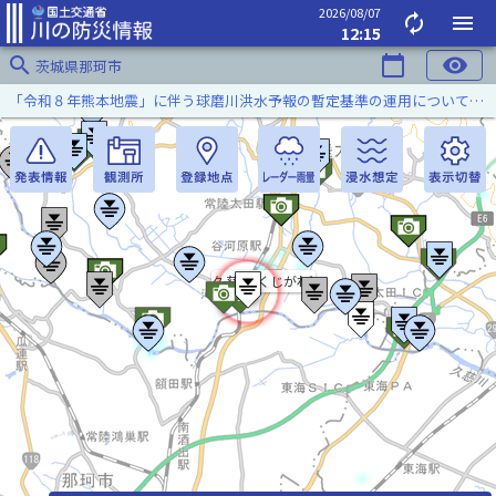
2026/08/07
autorenew
menu
12:15
search
calendar_today
visibility
茨城県那珂市
「令和８年熊本地震」に伴う球磨川洪水予報の暫定基準の運用について（令和８年８月５日）
久慈川(くじがわ)