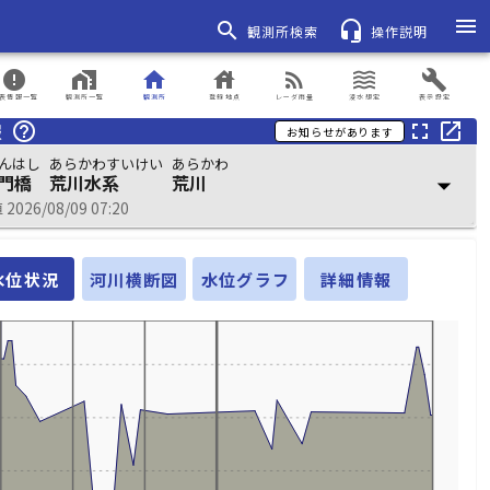
menu
search
headset_mic
観測所検索
操作説明
error
home_work
home
house
rss_feed
waves
build
表情報一覧
観測所一覧
観測所
登録地点
レーダ雨量
浸水想定
表示設定
報
help_outline
fullscreen
open_in_new
お知らせがあります
んはし
あらかわすいけい
あらかわ
門橋
荒川水系
荒川
arrow_drop_down
026/08/09 07:20
水位状況
河川横断図
水位グラフ
詳細情報