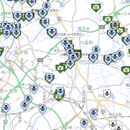
都幾川(ときがわ)
越辺川(おっぺかわ)
小畔川(こあぜかわ)
荒
入