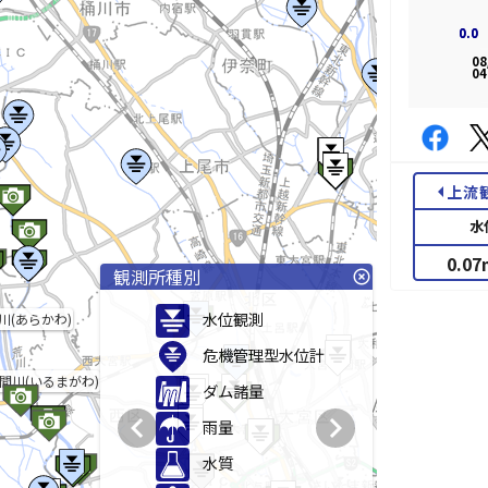
0.0
0.0
08
04
arrow_left
上流
水
0.07
観測所種別
highlight_off
水位観測
川(あらかわ)
危機管理型水位計
間川(いるまがわ)
ダム諸量
chevron_left
chevron_right
雨量
水質