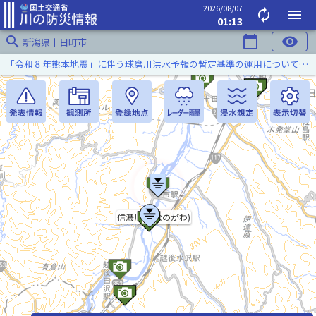
2026/08/07
autorenew
menu
01:13
search
calendar_today
visibility
新潟県十日町市
「令和８年熊本地震」に伴う球磨川洪水予報の暫定基準の運用について（令和８年８月５日）
信濃川(しなのがわ)