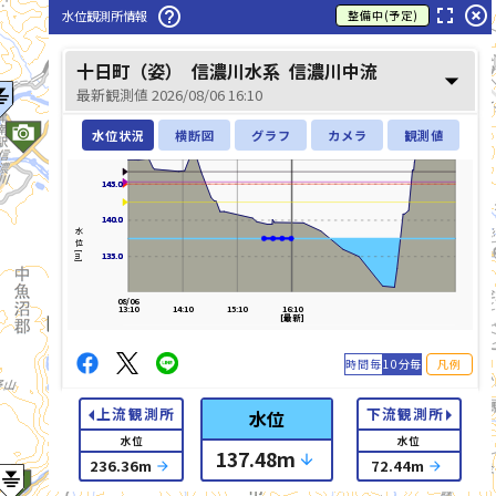
fullscreen
highlight_off
help_outline
水位観測所情報
整備中(予定)
十日町（姿）
信濃川水系
信濃川中流
arrow_drop_down
最新観測値 2026/08/06 16:10
水位状況
横断図
グラフ
カメラ
観測値
145.0
145.0
140.0
140.0
水位[m]
135.0
135.0
08/06
13:10
14:10
15:10
16:10
[最新]
時間毎
10分毎
凡例
arrow_left
arrow_right
上流観測所
下流観測所
水位
水位
水位
137.48
m
arrow_downward
list_alt
236.36
m
72.44
m
arrow_forward
arrow_forward