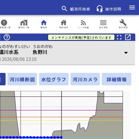
menu
search
headset_mic
観測所検索
操作説明
error
home_work
home
house
rss_feed
waves
build
表情報一覧
観測所一覧
観測所
登録地点
レーダ雨量
浸水想定
表示設定
報
help_outline
fullscreen
open_in_new
メンテナンスが実施(予定)されています
なのがわすいけい
うおのがわ
濃川水系
魚野川
arrow_drop_down
026/08/06 13:10
況
河川横断図
水位グラフ
河川カメラ
詳細情報