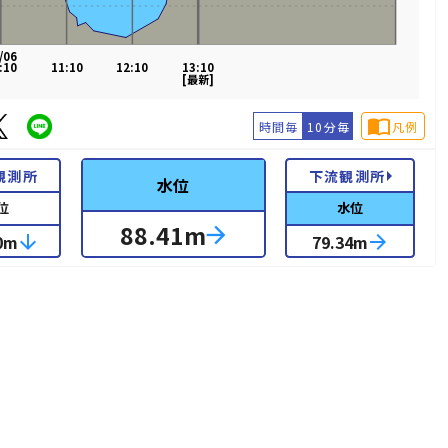
/06
:10
11:10
12:10
13:10
[最新]
import_contacts
時間毎
10分毎
凡例
arrow_right
観測所
下流観測所
水位
位
水位
88.41
m
arrow_forward
0
m
arrow_downward
79.34
m
arrow_forward