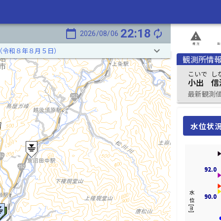
22:18
calendar_today
autorenew
2026/08/06
report_problem
概況
発
keyboard_arrow_down
（令和８年８月５日）
観測所情
こいで
し
小出
信
最新観測値 2
水位状
92.0
92.0
水位[m]
90.0
90.0