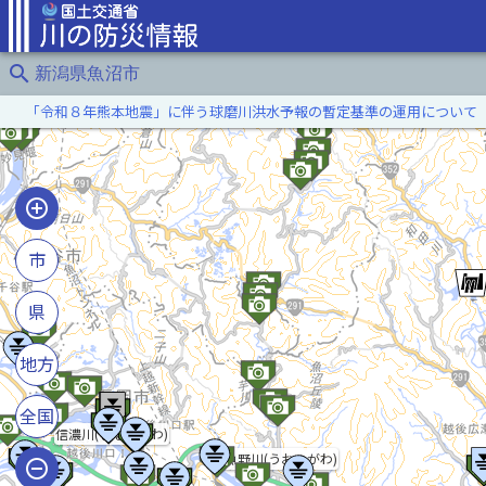
search
新潟県魚沼市
「令和８年熊本地震」に伴う球磨川洪水予報の暫定基準の運用について
市
県
地方
全国
信濃川(しなのがわ)
魚野川(うおのがわ)