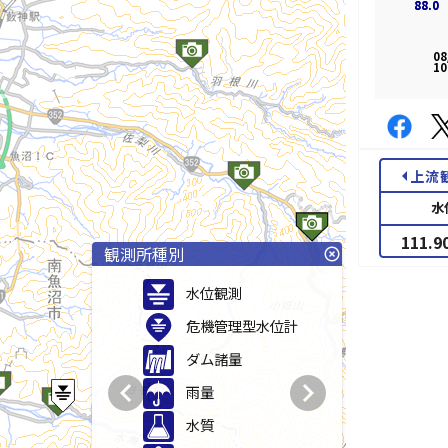
88.0
88.0
08
10
arrow_left
上流
水
111.9
観測所種別
highlight_off
水位観測
危機管理型水位計
ダム諸量
chevron_left
chevron_right
雨量
水質