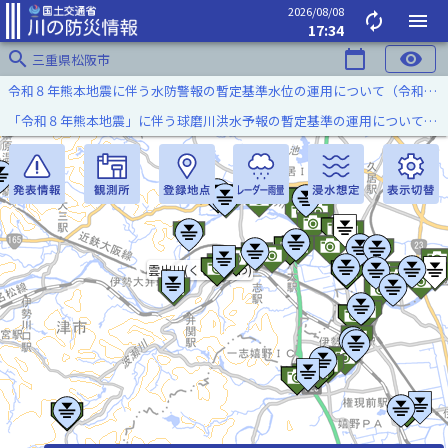
2026/08/08
autorenew
menu
17:34
search
calendar_today
visibility
三重県松阪市
令和８年熊本地震に伴う水防警報の暫定基準水位の運用について（令和８年８月７日）
「令和８年熊本地震」に伴う球磨川洪水予報の暫定基準の運用について（令和８年８月５日）
雲出川(くもずがわ)