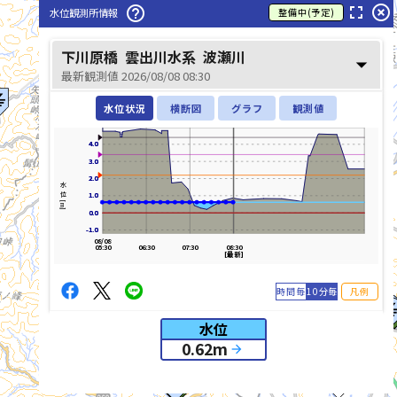
fullscreen
highlight_off
help_outline
水位観測所情報
整備中(予定)
下川原橋
雲出川水系
波瀬川
arrow_drop_down
最新観測値 2026/08/08 08:30
水位状況
横断図
グラフ
観測値
4.0
4.0
3.0
3.0
2.0
2.0
水位[m]
1.0
1.0
0.0
0.0
-1.0
-1.0
08/08
05:30
06:30
07:30
08:30
[最新]
時間毎
10分毎
凡例
櫛田川(くしだがわ)
水位
0.62
m
arrow_forward
list_alt