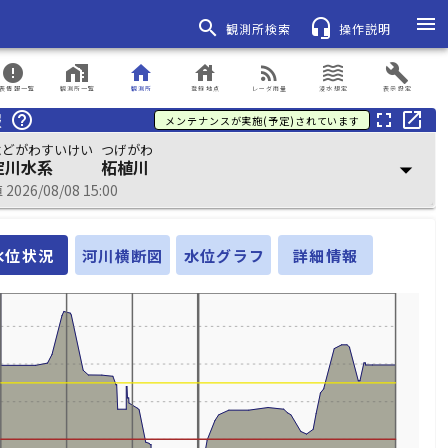
menu
search
headset_mic
観測所検索
操作説明
error
home_work
home
house
rss_feed
waves
build
表情報一覧
観測所一覧
観測所
登録地点
レーダ雨量
浸水想定
表示設定
報
help_outline
fullscreen
open_in_new
メンテナンスが実施(予定)されています
よどがわすいけい
つげがわ
淀川水系
柘植川
arrow_drop_down
026/08/08 15:00
水位状況
河川横断図
水位グラフ
詳細情報