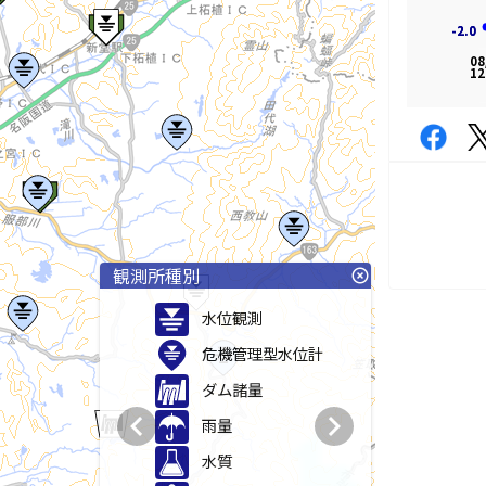
-2.0
-2.0
08
12
観測所種別
highlight_off
水位観測
危機管理型水位計
ダム諸量
chevron_left
chevron_right
雨量
水質