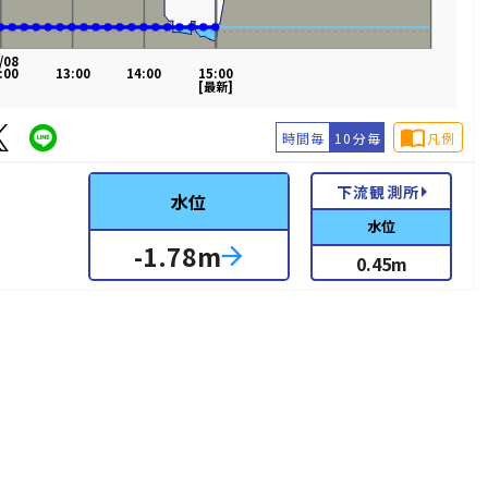
/08
:00
13:00
14:00
15:00
[最新]
import_contacts
時間毎
10分毎
凡例
arrow_right
下流観測所
水位
水位
-1.78
m
arrow_forward
0.45
m