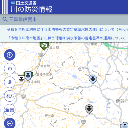
search
三重県伊賀市
令和８年熊本地震に伴う水防警報の暫定基準水位の運用について（令和
「令和８年熊本地震」に伴う球磨川洪水予報の暫定基準の運用について
市
県
地方
全国