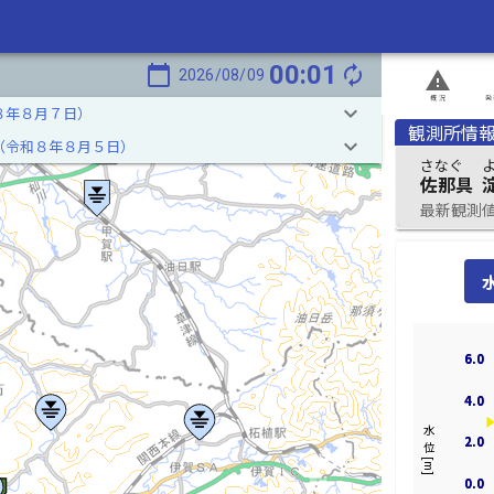
00:01
calendar_today
autorenew
2026/08/09
report_problem
概況
発
keyboard_arrow_down
８年８月７日）
観測所情
keyboard_arrow_down
（令和８年８月５日）
さなぐ
佐那具
最新観測値 2
6.0
6.0
4.0
4.0
水位[m]
2.0
2.0
0.0
0.0