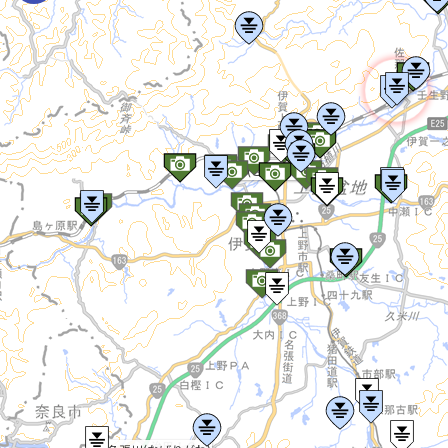
木津川(きづがわ)