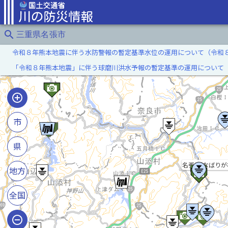
search
三重県名張市
令和８年熊本地震に伴う水防警報の暫定基準水位の運用について（令和
「令和８年熊本地震」に伴う球磨川洪水予報の暫定基準の運用について
市
県
名張川(なばりが
地方
全国