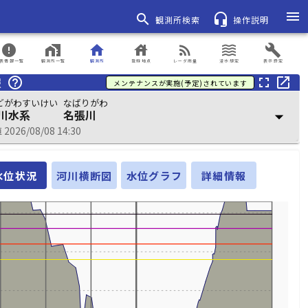
menu
search
headset_mic
観測所検索
操作説明
error
home_work
home
house
rss_feed
waves
build
表情報一覧
観測所一覧
観測所
登録地点
レーダ雨量
浸水想定
表示設定
報
help_outline
fullscreen
open_in_new
メンテナンスが実施(予定)されています
どがわすいけい
なばりがわ
川水系
名張川
arrow_drop_down
026/08/08 14:30
水位状況
河川横断図
水位グラフ
詳細情報