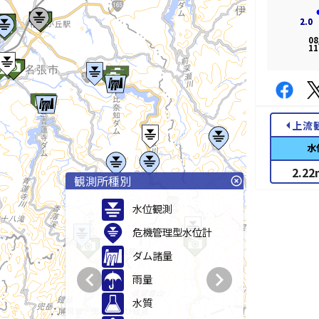
2.0
2.0
08
11
arrow_left
上流
水
2.22
観測所種別
highlight_off
水位観測
危機管理型水位計
ダム諸量
chevron_left
chevron_right
雨量
水質