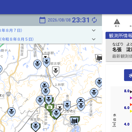
23:31
calendar_today
autorenew
2026/08/08
report_problem
概況
発
keyboard_arrow_down
８年８月７日）
観測所情
keyboard_arrow_down
（令和８年８月５日）
なばり
よ
名張
淀
最新観測値 2
8.0
8.0
わ)
6.0
6.0
木津川(きづがわ)
水位[m]
4.0
4.0