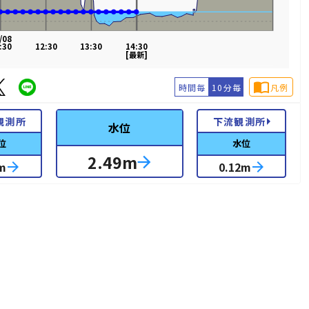
/08
:30
12:30
13:30
14:30
[最新]
import_contacts
時間毎
10分毎
凡例
arrow_right
観測所
下流観測所
水位
位
水位
2.49
m
arrow_forward
m
arrow_forward
0.12
m
arrow_forward