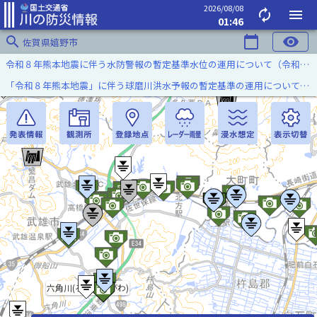
2026/08/08
autorenew
menu
01:46
search
calendar_today
visibility
佐賀県嬉野市
令和８年熊本地震に伴う水防警報の暫定基準水位の運用について（令和８年８月７日）
「令和８年熊本地震」に伴う球磨川洪水予報の暫定基準の運用について（令和８年８月５日）
六角川(ろつかくがわ)