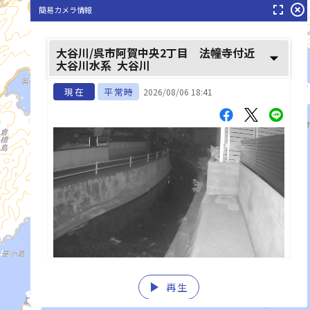
fullscreen
highlight_off
簡易カメラ情報
大谷川/呉市阿賀中央2丁目 法幢寺付近
arrow_drop_down
大谷川水系
大谷川
現在
平常時
2026/08/06 18:41
play_arrow
再生
list_alt