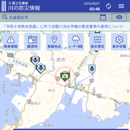
2026/08/07
autorenew
menu
03:46
search
calendar_today
visibility
広島県呉市
「令和８年熊本地震」に伴う球磨川洪水予報の暫定基準の運用について（令和８年８月５日）