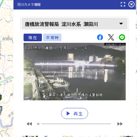
fullscreen
highlight_off
河川カメラ情報
arrow_drop_down
唐橋放流警報局
淀川水系
瀬田川
現在
平常時
瀬田川(せたがわ)
宇治川(うじがわ)
play_arrow
再生
fast_rewind
fast_forward
list_alt