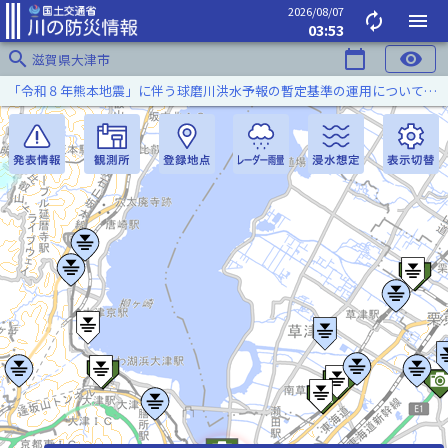
2026/08/07
autorenew
menu
03:53
search
calendar_today
visibility
滋賀県大津市
「令和８年熊本地震」に伴う球磨川洪水予報の暫定基準の運用について（令和８年８月５日）