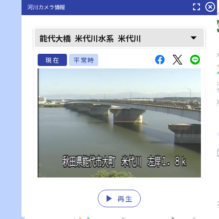
fullscreen
highlight_off
河川カメラ情報
米代川(よねしろがわ)
arrow_drop_down
能代大橋
米代川水系
米代川
現在
平常時
play_arrow
再生
list_alt
fast_rewind
fast_forward