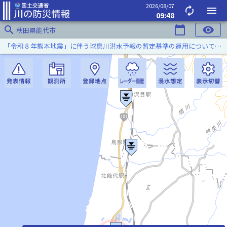
2026/08/07
autorenew
menu
09:48
search
calendar_today
visibility
秋田県能代市
「令和８年熊本地震」に伴う球磨川洪水予報の暫定基準の運用について（令和８年８月５日）