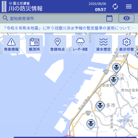
2026/08/06
autorenew
menu
09:57
search
calendar_today
visibility
愛知県常滑市
「令和８年熊本地震」に伴う球磨川洪水予報の暫定基準の運用について（令和８年８月５日）