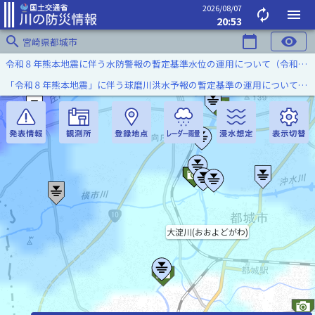
2026/08/07
autorenew
menu
20:53
search
calendar_today
visibility
宮崎県都城市
令和８年熊本地震に伴う水防警報の暫定基準水位の運用について（令和８年８月７日）
「令和８年熊本地震」に伴う球磨川洪水予報の暫定基準の運用について（令和８年８月５日）
大淀川(おおよどがわ)