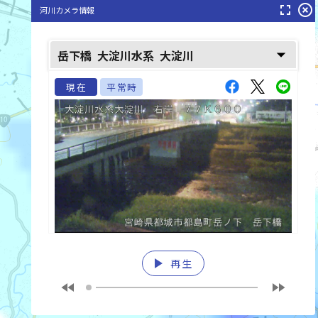
fullscreen
highlight_off
河川カメラ情報
arrow_drop_down
岳下橋
大淀川水系
大淀川
現在
平常時
play_arrow
再生
fast_rewind
fast_forward
list_alt