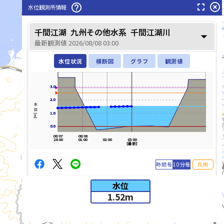
fullscreen
highlight_off
help_outline
水位観測所情報
緑川(みどりかわ)
千間江湖
九州その他水系
千間江湖川
arrow_drop_down
最新観測値 2026/08/08 03:00
水位状況
横断図
グラフ
観測値
3.0
3.0
2.0
2.0
水位[m]
1.0
1.0
0.0
0.0
08/07
08/08
24:00
01:00
02:00
03:00
[最新]
時間毎
10分毎
凡例
水位
1.52
m
list_alt