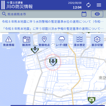
2026/08/08
autorenew
menu
12:04
search
calendar_today
visibility
熊本県熊本市
令和８年熊本地震に伴う水防警報の暫定基準水位の運用について（令和８年８月７日）
「令和８年熊本地震」に伴う球磨川洪水予報の暫定基準の運用について（令和８年８月５日）