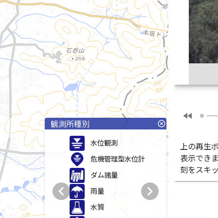
fast_rewind
観測所種別
highlight_off
水位観測
上の再生
表示でき
危機管理型水位計
刻をスキ
ダム諸量
chevron_left
chevron_right
雨量
水質