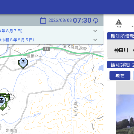
07:30
calendar_today
autorenew
2026/08/08
report_problem
概況
発
keyboard_arrow_down
８年８月７日）
観測所情
keyboard_arrow_down
（令和８年８月５日）
神田川 6
観測詳細
現在
(とよがわ)