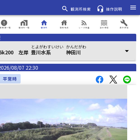
menu
search
headset_mic
観測所検索
操作説明
error
home_work
home
house
rss_feed
waves
build
表情報一覧
観測所一覧
観測所
登録地点
レーダ雨量
浸水想定
表示設定
報
とよがわすいけい
かんだがわ
arrow_drop_down
k200 左岸
豊川水系
神田川
2026/08/07 22:30
平常時