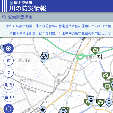
search
愛知県豊橋市
令和８年熊本地震に伴う水防警報の暫定基準水位の運用について（令和
「令和８年熊本地震」に伴う球磨川洪水予報の暫定基準の運用について
市
県
豊川
地方
全国