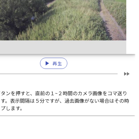
play_arrow
再生
fast_forward
ボタンを押すと、直前の１~２時間のカメラ画像をコマ送り
ます。表示間隔は５分ですが、過去画像がない場合はその時
ップします。