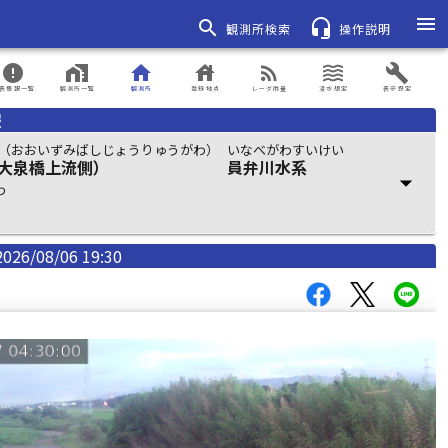
menu
search
headset_mic
観測所検索
操作説明
error
home_work
home
house
rss_feed
waves
build
表情報一覧
観測所一覧
観測所
登録地点
レーダ雨量
浸水想定
表示設定
報
（おおいずみばしじょうりゅうがわ）
いなべがわすいけい
大泉橋上流側）
員弁川水系
arrow_drop_down
わ
2026/08/06 19:30