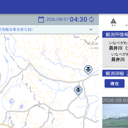
04:30
calendar_today
autorenew
2026/08/07
report_problem
概況
発
keyboard_arrow_down
（令和８年８月５日）
観測所情
いなべがわ
員弁川（
いなべが
員弁川
観測詳細
現在