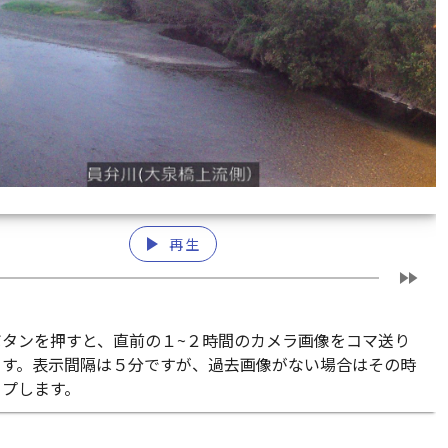
play_arrow
再生
fast_forward
ボタンを押すと、直前の１~２時間のカメラ画像をコマ送り
ます。表示間隔は５分ですが、過去画像がない場合はその時
ップします。