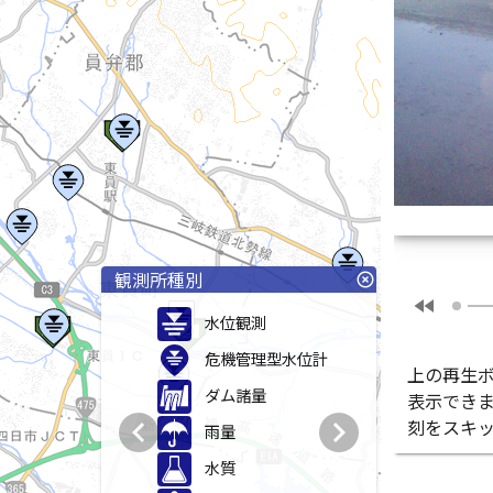
観測所種別
highlight_off
fast_rewind
水位観測
危機管理型水位計
上の再生
ダム諸量
表示でき
chevron_left
chevron_right
刻をスキ
雨量
水質