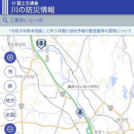
search
三重県いなべ市
「令和８年熊本地震」に伴う球磨川洪水予報の暫定基準の運用について
市
県
員弁川(いなべがわ)
地方
全国