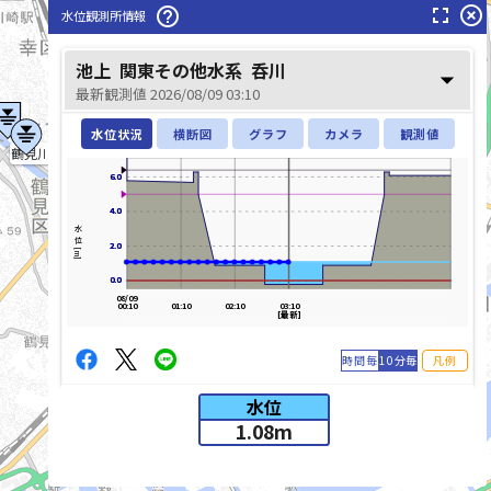
fullscreen
highlight_off
help_outline
水位観測所情報
多摩川(たまがわ)
池上
関東その他水系
呑川
arrow_drop_down
最新観測値 2026/08/09 03:10
水位状況
横断図
グラフ
カメラ
観測値
鶴見川(つるみがわ)
6.0
6.0
4.0
4.0
水位[m]
2.0
2.0
0.0
0.0
08/09
00:10
01:10
02:10
03:10
[最新]
時間毎
10分毎
凡例
水位
1.08
m
list_alt