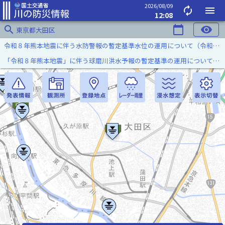
2026/08/09
autorenew
menu
12:08
search
calendar_today
visibility
東京都大田区
令和８年熊本地震に伴う水防警報の暫定基準水位の運用について（令和８年８月７日）
「令和８年熊本地震」に伴う球磨川洪水予報の暫定基準の運用について（令和８年８月５日）