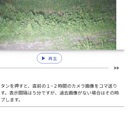
play_arrow
再生
fast_forward
ボタンを押すと、直前の１~２時間のカメラ画像をコマ送り
ます。表示間隔は５分ですが、過去画像がない場合はその時
ップします。