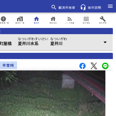
menu
search
headset_mic
観測所検索
操作説明
error
home_work
home
house
rss_feed
waves
build
表情報一覧
観測所一覧
観測所
登録地点
レーダ雨量
浸水想定
表示設定
報
なついがわすいけい
なついがわ
arrow_drop_down
 町屋橋
夏井川水系
夏井川
平常時