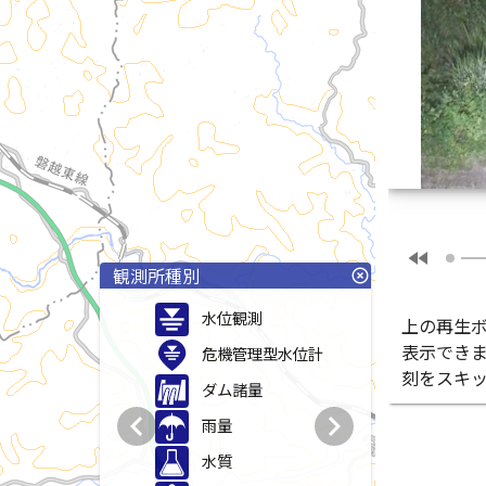
fast_rewind
観測所種別
highlight_off
水位観測
上の再生
表示でき
危機管理型水位計
刻をスキ
ダム諸量
chevron_left
chevron_right
雨量
水質