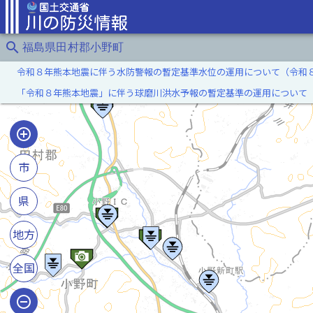
search
福島県田村郡小野町
令和８年熊本地震に伴う水防警報の暫定基準水位の運用について（令和
「令和８年熊本地震」に伴う球磨川洪水予報の暫定基準の運用について
市
県
地方
全国