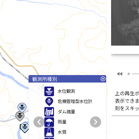
fast_rewind
観測所種別
highlight_off
水位観測
上の再生
表示でき
危機管理型水位計
刻をスキ
ダム諸量
chevron_left
chevron_right
雨量
水質