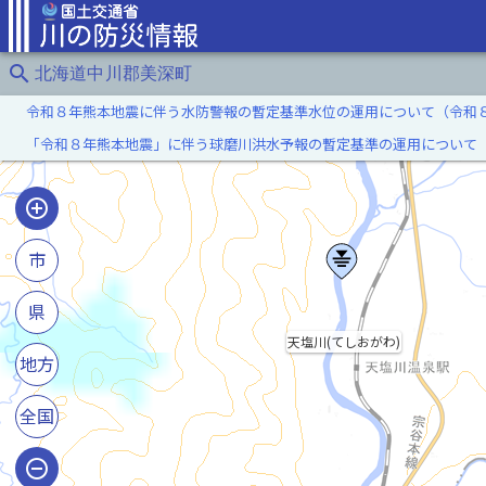
search
北海道中川郡美深町
令和８年熊本地震に伴う水防警報の暫定基準水位の運用について（令和
「令和８年熊本地震」に伴う球磨川洪水予報の暫定基準の運用について
市
県
天塩川(てしおがわ)
地方
全国