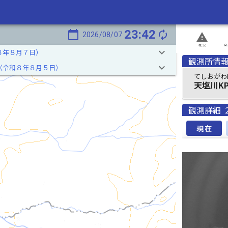
23:42
calendar_today
autorenew
2026/08/07
report_problem
概況
発
keyboard_arrow_down
８年８月７日）
観測所情
keyboard_arrow_down
（令和８年８月５日）
てしおがわK
天塩川KP
観測詳細
現在