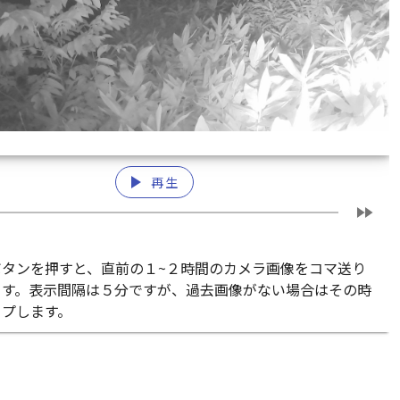
play_arrow
再生
fast_forward
ボタンを押すと、直前の１~２時間のカメラ画像をコマ送り
ます。表示間隔は５分ですが、過去画像がない場合はその時
ップします。