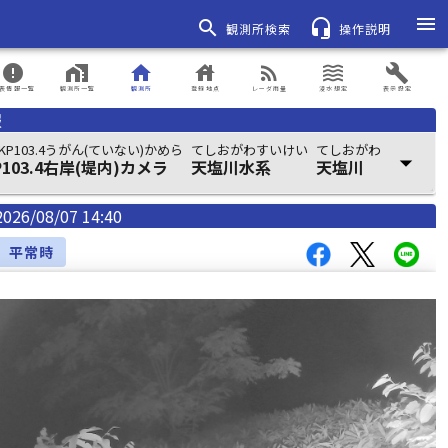
menu
search
headset_mic
観測所検索
操作説明
error
home_work
home
house
rss_feed
waves
build
表情報一覧
観測所一覧
観測所
登録地点
レーダ雨量
浸水想定
表示設定
報
P103.4うがん(ていない)かめら
てしおがわすいけい
てしおがわ
arrow_drop_down
103.4右岸(堤内)カメラ
天塩川水系
天塩川
2026/08/07 14:40
平常時