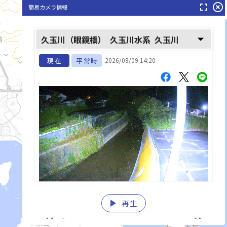
fullscreen
highlight_off
簡易カメラ情報
arrow_drop_down
久玉川（眼鏡橋）
久玉川水系
久玉川
現在
平常時
2026/08/09 14:20
play_arrow
再生
list_alt
fast_rewind
fast_forward