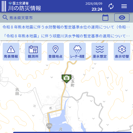
2026/08/09
autorenew
menu
23:24
search
calendar_today
visibility
熊本県天草市
令和８年熊本地震に伴う水防警報の暫定基準水位の運用について（令和８年８月７日）
「令和８年熊本地震」に伴う球磨川洪水予報の暫定基準の運用について（令和８年８月５日）