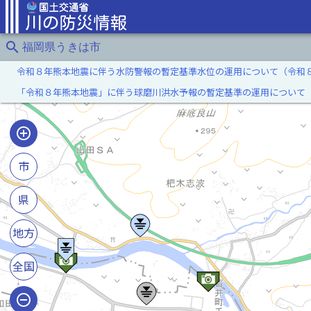
search
福岡県うきは市
令和８年熊本地震に伴う水防警報の暫定基準水位の運用について（令和
「令和８年熊本地震」に伴う球磨川洪水予報の暫定基準の運用について
市
県
地方
全国