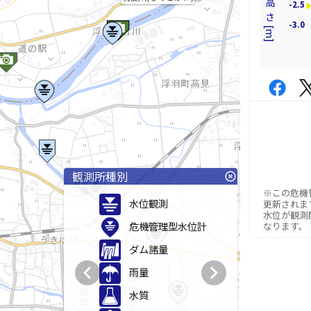
-2.5
-3.0
観測所種別
highlight_off
※この危機
水位観測
更新されま
水位が観測
危機管理型水位計
なります。
ダム諸量
chevron_left
chevron_right
雨量
水質