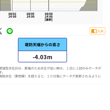
08/02
08/05
08/08
24:00
24:00
24:00
[最新]
import_contacts
凡例
堤防天端からの高さ
-4.03
m
管理型水位計は、節電のため水位が低い時は、１日に１回のみデータが
す。
開始水位（黄色線）を超えると、１０分毎にデータが更新されるように