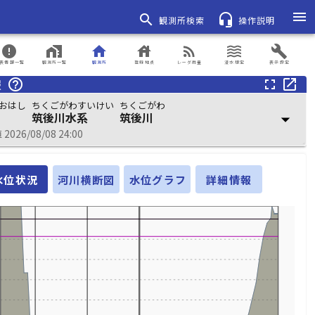
menu
search
headset_mic
観測所検索
操作説明
error
home_work
home
house
rss_feed
waves
build
表情報一覧
観測所一覧
観測所
登録地点
レーダ雨量
浸水想定
表示設定
報
help_outline
fullscreen
open_in_new
おはし
ちくごがわすいけい
ちくごがわ
筑後川水系
筑後川
arrow_drop_down
026/08/08 24:00
水位状況
河川横断図
水位グラフ
詳細情報