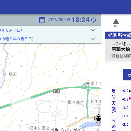
18:24
calendar_today
autorenew
2026/08/09
report_problem
概況
発
keyboard_arrow_down
８年８月７日）
観測所情
keyboard_arrow_down
（令和８年８月５日）
はらづるお
原鶴大橋
最新観測値 2
0.0
堤防天端からの高さ[m]
-0.5
-1.0
-1.5
-2.0
筑後川(ちくごがわ)