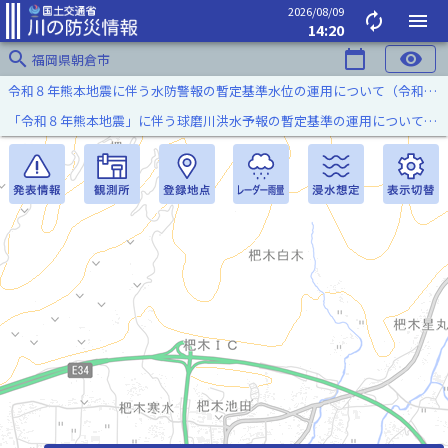
2026/08/09
autorenew
menu
14:20
search
calendar_today
visibility
福岡県朝倉市
令和８年熊本地震に伴う水防警報の暫定基準水位の運用について（令和８年８月７日）
「令和８年熊本地震」に伴う球磨川洪水予報の暫定基準の運用について（令和８年８月５日）