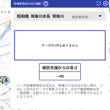
fullscreen
highlight_off
help_outline
危機管理型水位計情報
筑後川(ちくごがわ)
arrow_drop_down
昭和橋
筑後川水系
筑後川
最新観測値 --
データが1件もありません
堤防天端からの高さ
--
m
※この危機管理型水位計は、節電のため水位が低い時は、１
日に１回のみデータが更新されます。水位が観測開始水位
（黄色線）を超えると、１０分毎にデータが更新されるよう
になります。
list_alt