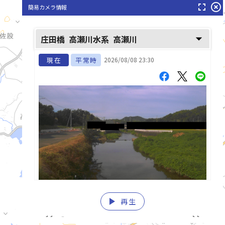
fullscreen
highlight_off
簡易カメラ情報
arrow_drop_down
庄田橋
高瀬川水系
高瀬川
現在
平常時
2026/08/08 23:30
play_arrow
再生
list_alt
fast_rewind
fast_forward