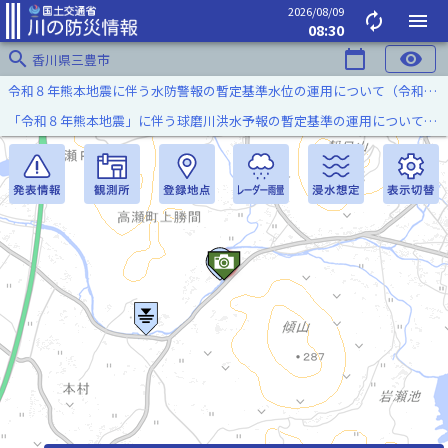
2026/08/09
autorenew
menu
08:30
search
calendar_today
visibility
香川県三豊市
令和８年熊本地震に伴う水防警報の暫定基準水位の運用について（令和８年８月７日）
「令和８年熊本地震」に伴う球磨川洪水予報の暫定基準の運用について（令和８年８月５日）