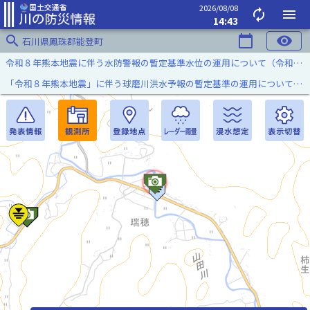
2026/08/08
autorenew
menu
14:43
search
calendar_today
visibility
石川県鳳珠郡能登町
令和８年熊本地震に伴う水防警報の暫定基準水位の運用について（令和８年８月７日）
「令和８年熊本地震」に伴う球磨川洪水予報の暫定基準の運用について（令和８年８月５日）