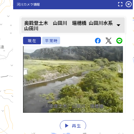
fullscreen
highlight_off
河川カメラ情報
奥能登土木 山田川 瑞穂橋
山田川水系
arrow_drop_down
山田川
現在
平常時
play_arrow
list_alt
再生