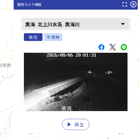
fullscreen
highlight_off
簡易カメラ情報
arrow_drop_down
黄海
北上川水系
黄海川
現在
平常時
play_arrow
再生
list_alt
fast_rewind
fast_forward