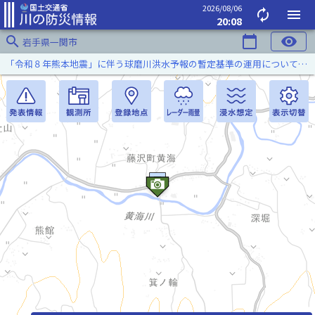
2026/08/06
autorenew
menu
20:08
search
calendar_today
visibility
岩手県一関市
「令和８年熊本地震」に伴う球磨川洪水予報の暫定基準の運用について（令和８年８月５日）