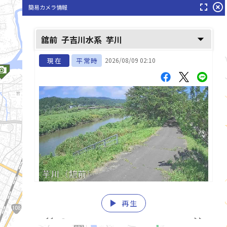
fullscreen
highlight_off
簡易カメラ情報
arrow_drop_down
舘前
子吉川水系
芋川
現在
平常時
2026/08/09 02:10
子吉川(こよしがわ)
play_arrow
再生
list_alt
fast_rewind
fast_forward