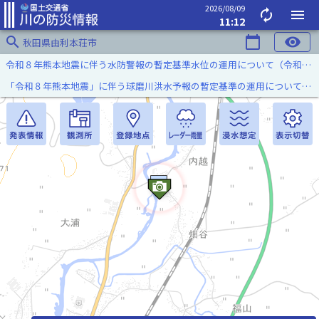
2026/08/09
autorenew
menu
11:12
search
calendar_today
visibility
秋田県由利本荘市
令和８年熊本地震に伴う水防警報の暫定基準水位の運用について（令和８年８月７日）
「令和８年熊本地震」に伴う球磨川洪水予報の暫定基準の運用について（令和８年８月５日）