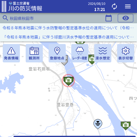
2026/08/10
autorenew
menu
17:21
search
calendar_today
visibility
秋田県秋田市
令和８年熊本地震に伴う水防警報の暫定基準水位の運用について（令和８年８月７日）
「令和８年熊本地震」に伴う球磨川洪水予報の暫定基準の運用について（令和８年８月５日）