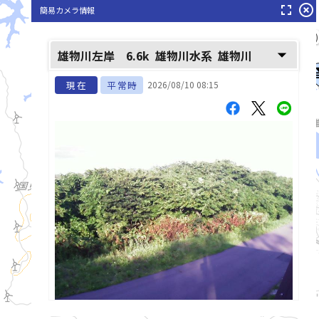
fullscreen
highlight_off
簡易カメラ情報
雄物川(おものがわ)
arrow_drop_down
雄物川左岸 6.6k
雄物川水系
雄物川
現在
平常時
2026/08/10 08:15
list_alt