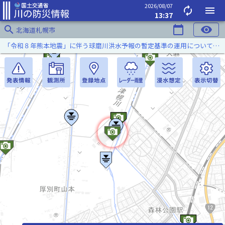
2026/08/07
autorenew
menu
13:37
search
calendar_today
visibility
北海道札幌市
「令和８年熊本地震」に伴う球磨川洪水予報の暫定基準の運用について（令和８年８月５日）