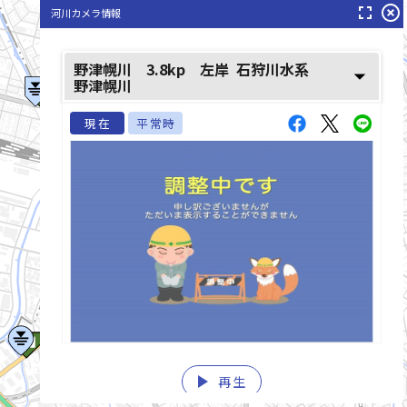
fullscreen
highlight_off
河川カメラ情報
野津幌川 3.8kp 左岸
石狩川水系
arrow_drop_down
野津幌川
現在
平常時
play_arrow
list_alt
再生