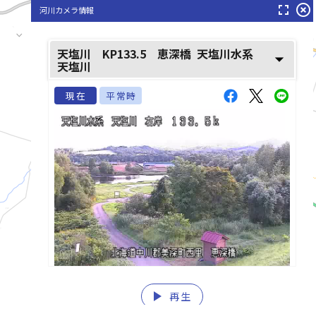
fullscreen
highlight_off
河川カメラ情報
天塩川 KP133.5 恵深橋
天塩川水系
arrow_drop_down
天塩川
現在
平常時
play_arrow
list_alt
再生