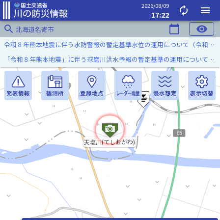
2026/08/09
autorenew
menu
17:22
search
calendar_today
visibility
北海道名寄市
令和８年熊本地震に伴う水防警報の暫定基準水位の運用について（令和８年８月７日）
「令和８年熊本地震」に伴う球磨川洪水予報の暫定基準の運用について（令和８年８月５日）
天塩川(てしおがわ)