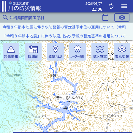
2026/08/07
autorenew
menu
21:06
search
calendar_today
visibility
沖縄県国頭郡国頭村
令和８年熊本地震に伴う水防警報の暫定基準水位の運用について（令和８年８月７日）
「令和８年熊本地震」に伴う球磨川洪水予報の暫定基準の運用について（令和８年８月５日）
普久川(ふんがわ)