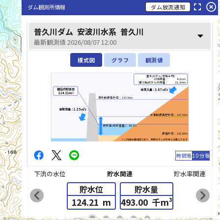
fullscreen
highlight_off
ダム観測所情報
ダム放流通知
普久川ダム
安波川水系
普久川
arrow_drop_down
最新観測値 2026/08/07 12:00
模式図
グラフ
観測値
普久川ダム(流域平均)
10分雨量：
4.2mm
降り始めからの雨量：
61.5mm
現在の貯水位
全流入量：1.67㎥/s
124.21m
↑
洪水時最高水位：133.50m
全放流量：1.25㎥/s
平常時最高貯水位：127.00m
貯水率(利水容量)：48.2%
最低水位：120.00m
※この図は模式図であり、実際のダムの形状とは異なります
時間毎
10分毎
下流の水位
貯水関連
貯水率関連
貯水位
貯水量
chevron_left
chevron_right
124.21
m
493.00
千m³
list_alt
fiber_manual_record
fiber_manual_record
fiber_manual_record
fiber_manual_record
fiber_manual_record