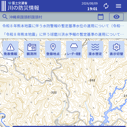
2026/08/09
autorenew
menu
19:01
search
calendar_today
visibility
沖縄県国頭郡国頭村
令和８年熊本地震に伴う水防警報の暫定基準水位の運用について（令和８年８月７日）
「令和８年熊本地震」に伴う球磨川洪水予報の暫定基準の運用について（令和８年８月５日）