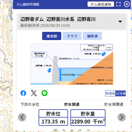
辺野喜川(べのきがわ)
fullscreen
highlight_off
ダム観測所情報
ダム放流通知
辺野喜ダム
辺野喜川水系
辺野喜川
arrow_drop_down
最新観測値 2026/08/09 10:00
模式図
グラフ
観測値
辺野喜ダム(流域平均)
10分雨量：
0.0mm
降り始めからの雨量：
10.4mm
現在の貯水位
全流入量：0.89㎥/s
173.35m
洪水時最高水位：179.50m
全放流量：1.86㎥/s
平常時最高貯水位：173.00m
貯水率(利水容量)：100.0%
最低水位：163.50m
※この図は模式図であり、実際のダムの形状とは異なります
時間毎
10分毎
下流の水位
貯水関連
貯水率関連
貯水位
貯水量
chevron_left
chevron_right
173.35
m
2289.00
千m³
list_alt
fiber_manual_record
fiber_manual_record
fiber_manual_record
fiber_manual_record
fiber_manual_record