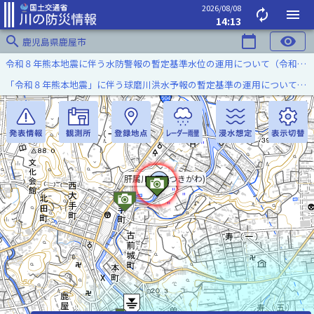
2026/08/08
autorenew
menu
14:13
search
calendar_today
visibility
鹿児島県鹿屋市
令和８年熊本地震に伴う水防警報の暫定基準水位の運用について（令和８年８月７日）
「令和８年熊本地震」に伴う球磨川洪水予報の暫定基準の運用について（令和８年８月５日）
肝属川(きもつきがわ)