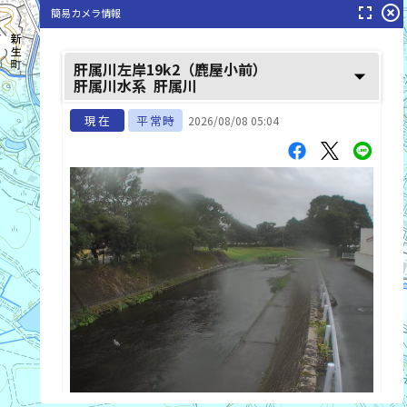
fullscreen
highlight_off
簡易カメラ情報
肝属川左岸19k2（鹿屋小前）
arrow_drop_down
肝属川水系
肝属川
現在
平常時
2026/08/08 05:04
下谷川(しもたにがわ)
list_alt