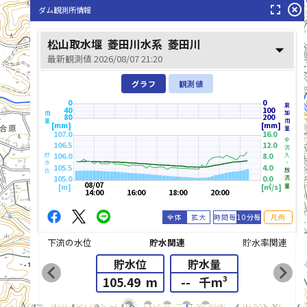
fullscreen
highlight_off
ダム観測所情報
松山取水堰
菱田川水系
菱田川
arrow_drop_down
最新観測値 2026/08/07 21:20
グラフ
観測値
0
0
累加雨量
40
100
雨量
80
200
[mm]
[mm]
107.0
16.0
全流入・
106.5
12.0
106.0
8.0
貯水位
105.5
4.0
放流量
105.0
0.0
08/07
[m]
[㎥/s]
14:00
16:00
18:00
20:00
全体
拡大
時間毎
10分毎
凡例
下流の水位
貯水関連
貯水率関連
貯水位
貯水量
chevron_left
chevron_right
105.49
m
--
千m³
list_alt
fiber_manual_record
fiber_manual_record
fiber_manual_record
fiber_manual_record
fiber_manual_record