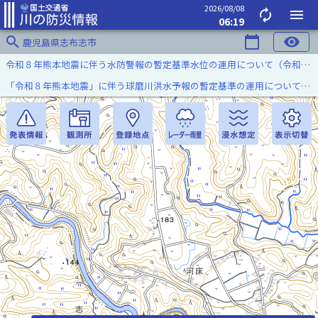
2026/08/08
autorenew
menu
06:19
search
calendar_today
visibility
鹿児島県志布志市
令和８年熊本地震に伴う水防警報の暫定基準水位の運用について（令和８年８月７日）
「令和８年熊本地震」に伴う球磨川洪水予報の暫定基準の運用について（令和８年８月５日）