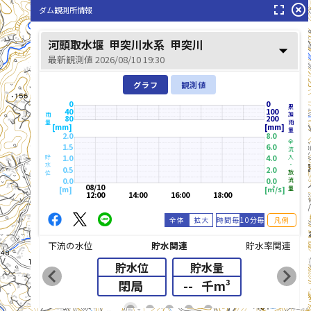
fullscreen
highlight_off
ダム観測所情報
河頭取水堰
甲突川水系
甲突川
arrow_drop_down
甲突川(こうつきがわ)
最新観測値 2026/08/10 19:30
グラフ
観測値
0
0
累加雨量
40
100
雨量
80
200
[mm]
[mm]
2.0
8.0
全流入・
1.5
6.0
1.0
4.0
貯水位
0.5
2.0
放流量
0.0
0.0
08/10
[m]
[㎥/s]
12:00
14:00
16:00
18:00
全体
拡大
時間毎
10分毎
凡例
下流の水位
貯水関連
貯水率関連
貯水位
貯水量
chevron_left
chevron_right
閉局
--
千m³
list_alt
fiber_manual_record
fiber_manual_record
fiber_manual_record
fiber_manual_record
fiber_manual_record