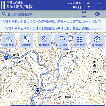
2026/08/11
autorenew
menu
04:37
search
calendar_today
visibility
鹿児島県鹿児島市
令和８年熊本地震に伴う水防警報の暫定基準水位の運用について（令和８年８月７日）
「令和８年熊本地震」に伴う球磨川洪水予報の暫定基準の運用について（令和８年８月５日）