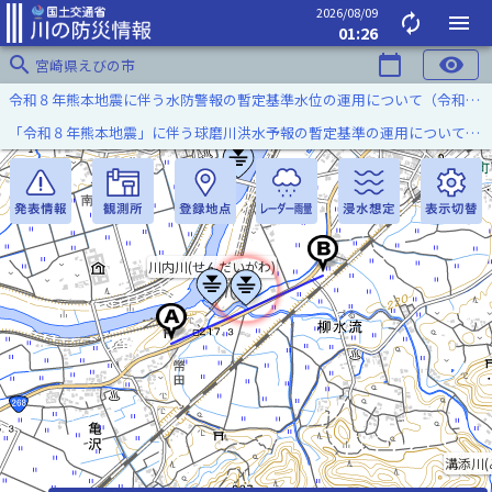
2026/08/09
autorenew
menu
01:26
search
calendar_today
visibility
宮崎県えびの市
令和８年熊本地震に伴う水防警報の暫定基準水位の運用について（令和８年８月７日）
「令和８年熊本地震」に伴う球磨川洪水予報の暫定基準の運用について（令和８年８月５日）
川内川(せんだいがわ)
溝添川(