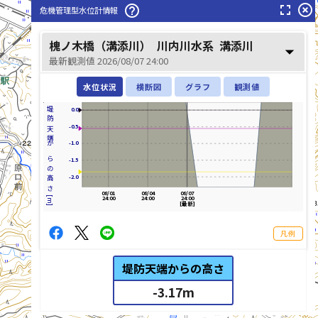
fullscreen
highlight_off
help_outline
危機管理型水位計情報
槐ノ木橋（溝添川）
川内川水系
溝添川
arrow_drop_down
最新観測値 2026/08/07 24:00
水位状況
横断図
グラフ
観測値
堤防天端からの高さ[m]
0.0
-0.5
-1.0
-1.5
-2.0
08/01
08/04
08/07
24:00
24:00
24:00
[最新]
凡例
堤防天端からの高さ
-3.17
m
list_alt