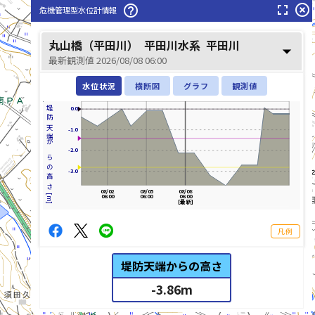
fullscreen
highlight_off
help_outline
危機管理型水位計情報
丸山橋（平田川）
平田川水系
平田川
arrow_drop_down
最新観測値 2026/08/08 06:00
水位状況
横断図
グラフ
観測値
堤防天端からの高さ[m]
0.0
-1.0
-2.0
-3.0
08/02
08/05
08/08
06:00
06:00
06:00
[最新]
凡例
堤防天端からの高さ
-3.86
m
list_alt