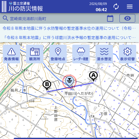
2026/08/09
autorenew
menu
06:42
search
calendar_today
visibility
宮崎県児湯郡川南町
令和８年熊本地震に伴う水防警報の暫定基準水位の運用について（令和８年８月７日）
「令和８年熊本地震」に伴う球磨川洪水予報の暫定基準の運用について（令和８年８月５日）
平田川(へだがわ)