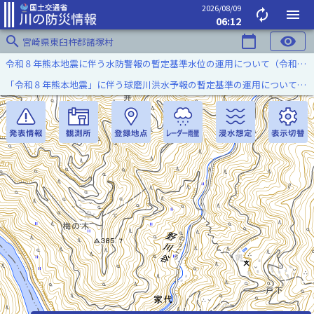
2026/08/09
autorenew
menu
06:12
search
calendar_today
visibility
宮崎県東臼杵郡諸塚村
令和８年熊本地震に伴う水防警報の暫定基準水位の運用について（令和８年８月７日）
「令和８年熊本地震」に伴う球磨川洪水予報の暫定基準の運用について（令和８年８月５日）