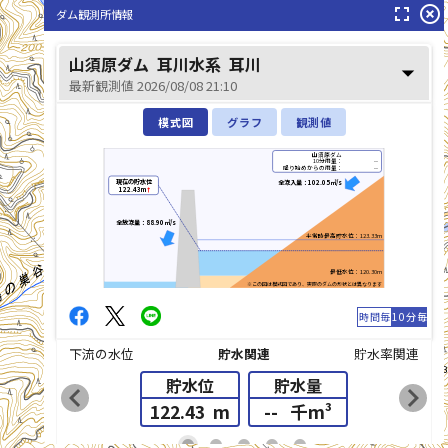
耳川(みみがわ)
fullscreen
highlight_off
ダム観測所情報
山須原ダム
耳川水系
耳川
arrow_drop_down
最新観測値 2026/08/08 21:10
模式図
グラフ
観測値
山須原ダム
10分雨量：
--
降り始めからの雨量：
--
現在の貯水位
全流入量：102.05㎥/s
122.43m
↑
全放流量：88.90㎥/s
平常時最高貯水位：123.33m
最低水位：120.30m
※この図は模式図であり、実際のダムの形状とは異なります
時間毎
10分毎
下流の水位
貯水関連
貯水率関連
貯水位
貯水量
chevron_left
chevron_right
122.43
m
--
千m³
list_alt
fiber_manual_record
fiber_manual_record
fiber_manual_record
fiber_manual_record
fiber_manual_record